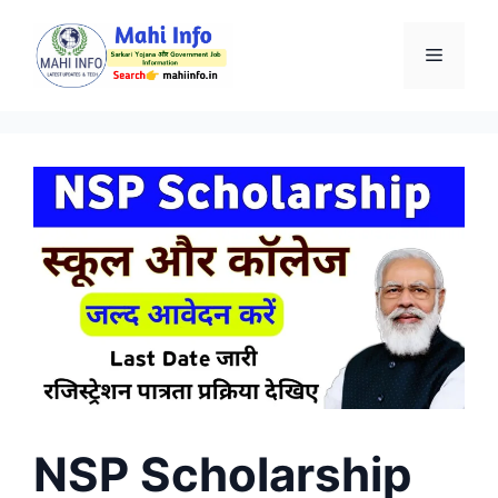
Skip
to
Menu
content
NSP Scholarship