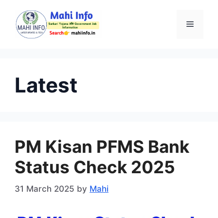
Skip
to
Menu
content
Latest
PM Kisan PFMS Bank
Status Check 2025
31 March 2025
by
Mahi