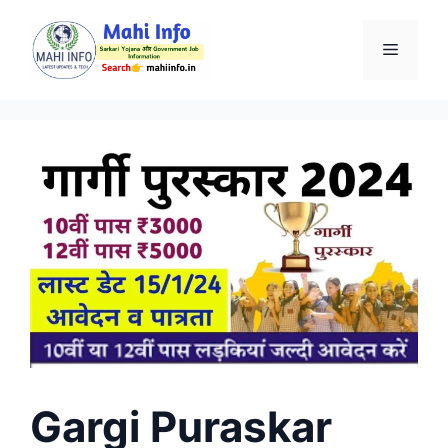
Skip
to
Menu
content
Gargi Puraskar