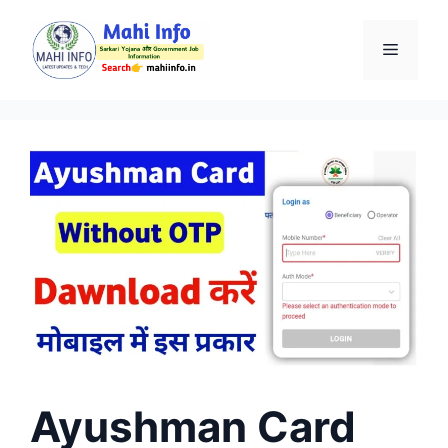
Skip
to
Menu
content
Ayushman Card