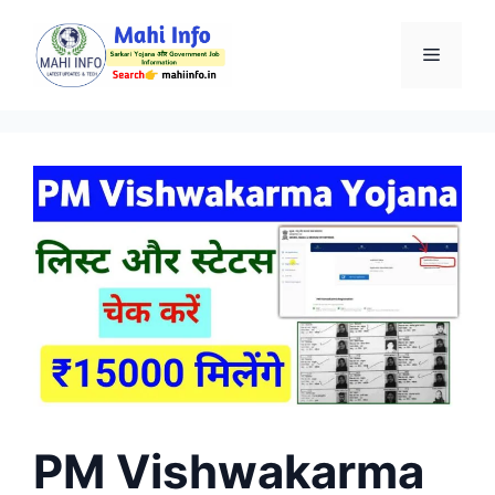
Skip
to
Menu
content
PM Vishwakarma