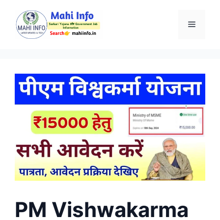
Skip
to
Menu
content
PM Vishwakarma