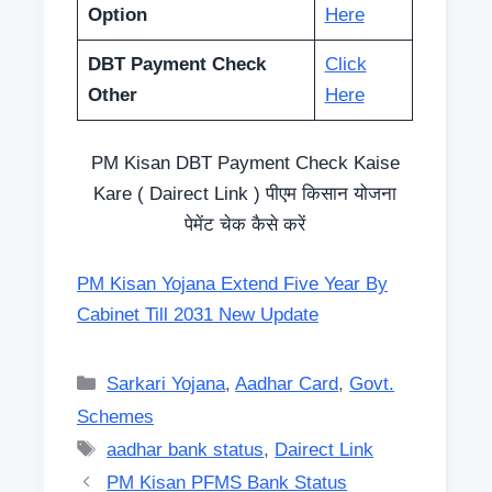
Option
Here
DBT Payment Check
Click
Other
Here
PM Kisan DBT Payment Check Kaise
Kare ( Dairect Link ) पीएम किसान योजना
पेमेंट चेक कैसे करें
PM Kisan Yojana Extend Five Year By
Cabinet Till 2031 New Update
Categories
Sarkari Yojana
,
Aadhar Card
,
Govt.
Schemes
Tags
aadhar bank status
,
Dairect Link
PM Kisan PFMS Bank Status