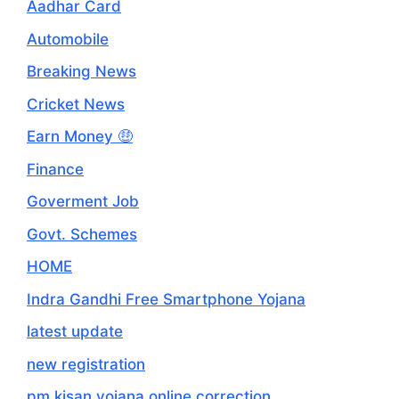
Aadhar Card
Automobile
Breaking News
Cricket News
Earn Money 🤑
Finance
Goverment Job
Govt. Schemes
HOME
Indra Gandhi Free Smartphone Yojana
latest update
new registration
pm kisan yojana online correction