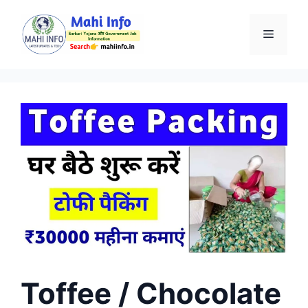
Skip
to
Menu
content
Toffee / Chocolate