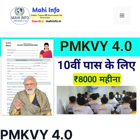
Skip
to
Menu
content
PMKVY 4.0