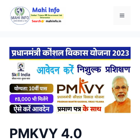
Skip
to
Menu
content
PMKVY 4.0