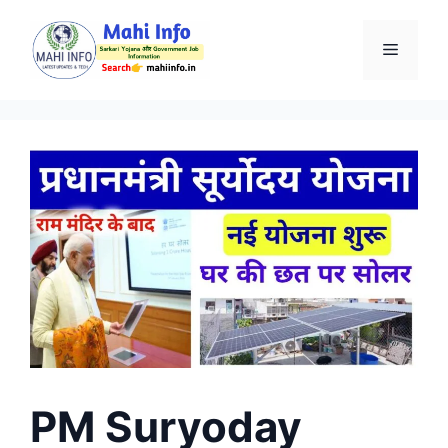
Skip
to
Menu
content
PM Suryoday