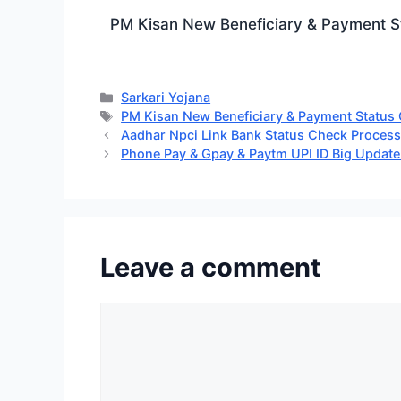
PM Kisan New Beneficiary & Payment Statu
Categories
Sarkari Yojana
Tags
PM Kisan New Beneficiary & Payment Status
Aadhar Npci Link Bank Status Check Process बैंक खाते 
Phone Pay & Gpay & Paytm UPI ID Big Update 31 दि
Leave a comment
Comment