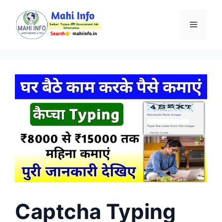
Skip
to
Menu
content
Captcha Typing