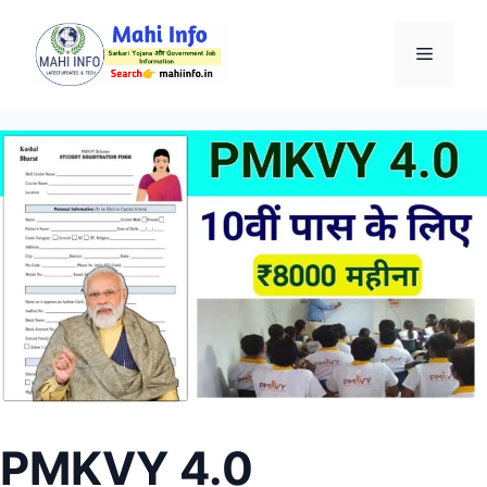
Skip
to
Menu
content
PMKVY 4.0