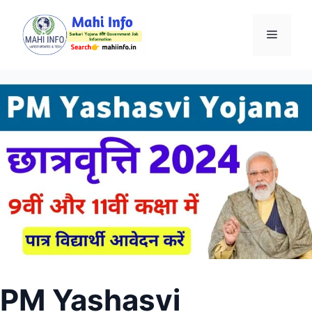
Skip
to
Menu
content
PM Yashasvi