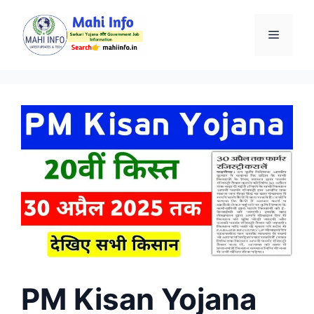
Skip
to
Menu
content
PM Kisan Yojana