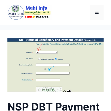
Skip
to
Menu
content
NSP DBT Payment