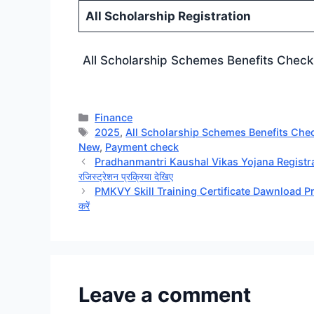
All Scholarship Registration
All Scholarship Schemes Benefits Check ✅: सभी 
Categories
Finance
Tags
2025
,
All Scholarship Schemes Benefits Check ✅: सभी
New
,
Payment check
Pradhanmantri Kaushal Vikas Yojana Registration & 
रजिस्ट्रेशन प्रक्रिया देखिए
PMKVY Skill Training Certificate Dawnload Process:
करें
Leave a comment