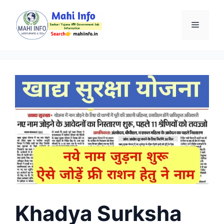
Skip
to
Menu
content
Khadya Surksha