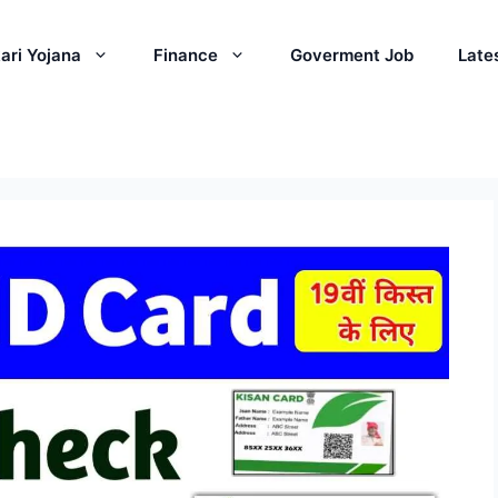
ari Yojana
Finance
Goverment Job
Late