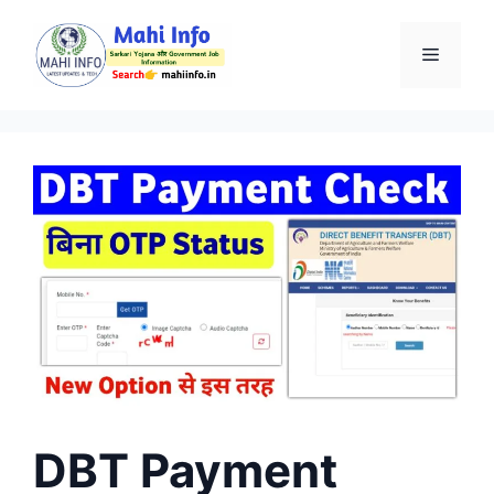
Skip
to
Menu
content
DBT Payment