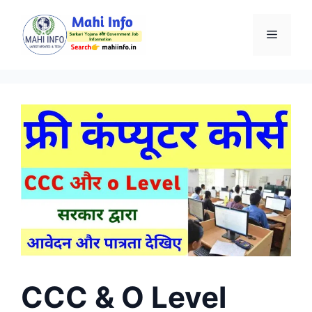
Skip
to
Menu
content
CCC & O Level